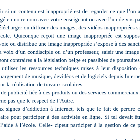
 si un contenu est inapproprié est de regarder ce que l’on a
tagé en notre nom avec votre enseignant ou avec l’un de vos pa
télécharger ou diffuser des images, des vidéos inappropriées 
l’école. Quiconque reçoit une image inappropriée est supp
oie ou distribue une image inappropriée s’expose à des sanctio
a voix d’un condisciple ou d’un professeur, saisir une image
ont contraires à la législation belge et passibles de poursuites 
t utiliser les ressources techniques mises à leur dispositi
léchargement de musique, devidéos et de logiciels depuis Interne
our la réalisation de travaux scolaires.
 de publicité liée à des produits ou des services commerciaux.
e pas que le respect de l’Autre.
ux signes d’addiction à Internet, tels que le fait de perdre
aire pour participer à des activités en ligne. Si tel devait ê
’aide à l’école. Celle- cipeut participer à la gestion de ce