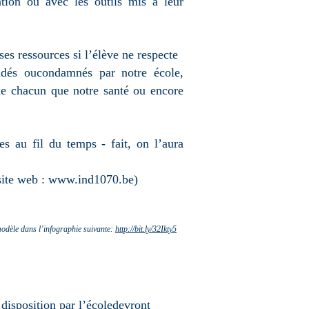
tion ou avec les outils mis à leur
ses ressources si l’élève ne respecte
andés oucondamnés par notre école,
de chacun que notre santé ou encore
s au fil du temps - fait, on l’aura
site web :
www.ind1070.be
)
modèle dans l’infographie suivante:
http://bit.ly/32Ikty5
 disposition par l’écoledevront