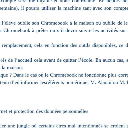
e compte sera ineffaçable et donc contrôlable. En dehors de
emaine), il pourra utiliser la machine tant avec son comp
ù l’élève oublie son Chromebook à la maison ou oublie de le 
n Chromebook à prêter ou s’il devra suivre les activités sur
remplacement, cela en fonction des outils disponibles, ce d
rès de l’accueil cela avant de quitter l’école. En aucun cas, 
à la maison.
ique ? Dans le cas où le Chromebook ne fonctionne plus corr
 tenu d’en informer lesréférents numérique, M. Alaoui ou M. P
rnet et protection des données personnelles
éler une jungle où certains êtres mal intentionnés se croien