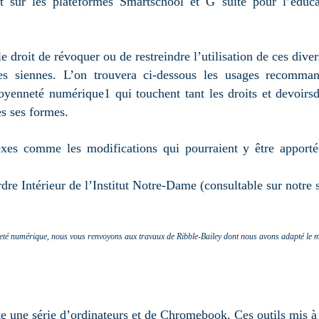
t sur les plateformes Smartschool et G suite pour l’éduca
e droit de révoquer ou de restreindre l’utilisation de ces diver
 les siennes. L’on trouvera ci-dessous les usages recomm
oyenneté numérique1 qui touchent tant les droits et devoirs
s ses formes.
exes comme les modifications qui pourraient y être apportée
dre Intérieur de l’Institut Notre-Dame (consultable sur notre 
nneté numérique, nous vous renvoyons aux travaux de Ribble-Bailey dont nous avons adapté le 
ute une série d’ordinateurs et de Chromebook. Ces outils mis à