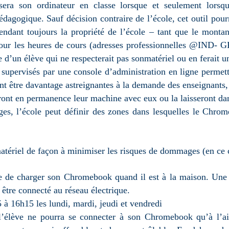
isera son ordinateur en classe lorsque et seulement lorsq
pédagogique. Sauf décision contraire de l’école, cet outil pou
ndant toujours la propriété de l’école – tant que le montant
pour les heures de cours (adresses professionnelles @IND- G
ne d’un élève qui ne respecterait pas sonmatériel ou en ferait 
supervisés par une console d’administration en ligne permettan
t être davantage astreignantes à la demande des enseignants, d
eront en permanence leur machine avec eux ou la laisseront da
es, l’école peut définir des zones dans lesquelles le Chrom
atériel de façon à minimiser les risques de dommages (en ce c
ve de charger son Chromebook quand il est à la maison. Une f
s être connecté au réseau électrique.
 à 16h15 les lundi, mardi, jeudi et vendredi
l’élève ne pourra se connecter à son Chromebook qu’à l’ai