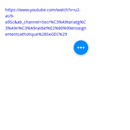
https://www.youtube.com/watch?v=u2-
aU9-
a9Sc&ab_channel=Secr%C3%A9tariatg%C
3%A9n%C3%A9raldel%E2%80%99enseign
ementcatholique%28SeGEC%29
A diffuser le plus largement possible.
Colin Thayse
Directeur
Actualités liées à l'enseignement