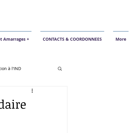
et Amarrages +
CONTACTS & COORDONNEES
More
tion à l'IND
daire